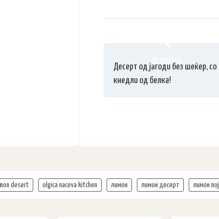
previous
Десерт од јагоди без шеќер, со
кнедли од белка!
mon desert
olgica naceva kitchen
лимон
лимон десерт
лимон по