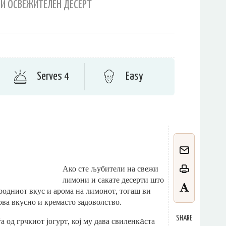
 И ОСВЕЖИТЕЛЕН ДЕСЕРТ
Serves 4
Easy
Ако сте љубители на свежи
лимони и сакате десерти што
родниот вкус и арома на лимонот, тогаш ви
ова вкусно и кремасто задоволство.
SHARE
 од грчкиот јогурт, кој му дава свиленкaста