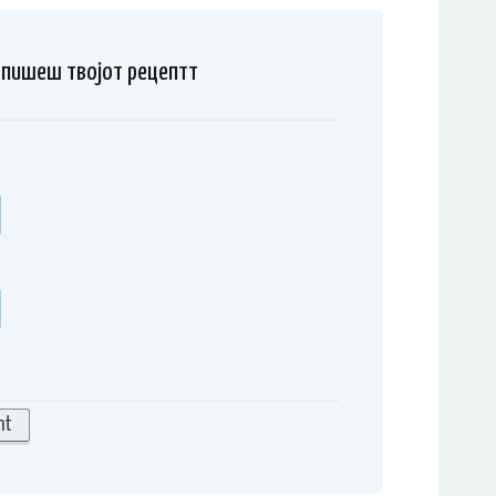
напишеш твојот рецептт
nt