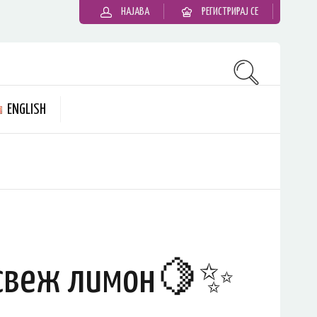
НАЈАВА
РЕГИСТРИРАЈ СЕ
ENGLISH
 свеж лимон🍋✨