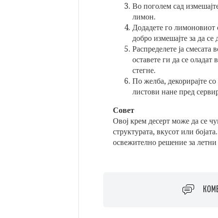
Во поголем сад измешајте
лимон.
Додадете го лимоновиот с
добро измешајте за да се
Распределете ја смесата 
оставете ги да се оладат
стегне.
По желба, декорирајте с
листови нане пред серви
Совет
Овој крем десерт може да се чу
структурата, вкусот или бојат
освежително решение за летни
КОМ