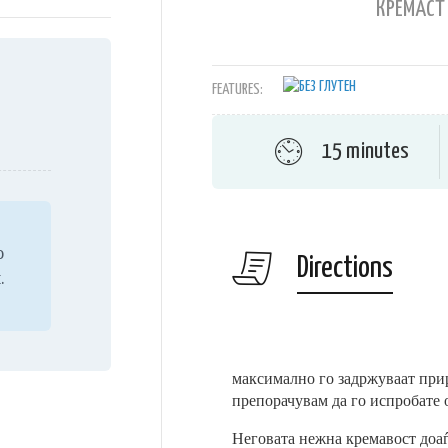
КРЕМАСТ
FEATURES:
15 minutes
o
Directions
.
максимално го задржуваат при
препорачувам да го испробате 
Неговата нежна кремавост доаѓа