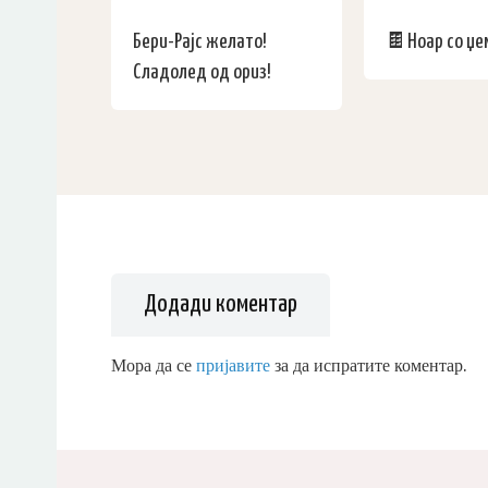
Бери-Рајс желато!
🍫Ноар со џе
Сладолед од ориз!
Додади коментар
Мора да се
пријавите
за да испратите коментар.