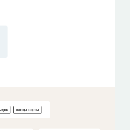
јадок
олгица нацева