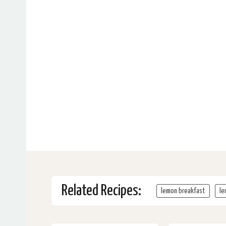
Related Recipes:
lemon breakfast
le