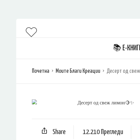
📚 Е-КНИГ
Почетна
Моите Благи Креации
Десерт од све
Share
12.210 Прегледи