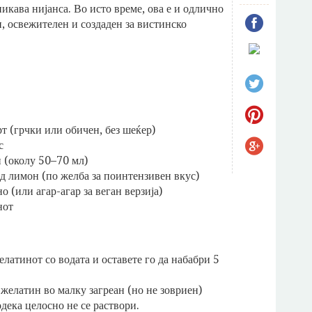
икава нијанса. Во исто време, ова е и одлично
н, освежителен и создаден за вистинско
т (грчки или обичен, без шеќер)
с
 (околу 50–70 мл)
д лимон (по желба за поинтензивен вкус)
о (или агар-агар за веган верзија)
нот
елатинот со водата и оставете го да набабри 5
желатин во малку загреан (но не зовриен)
дека целосно не се раствори.