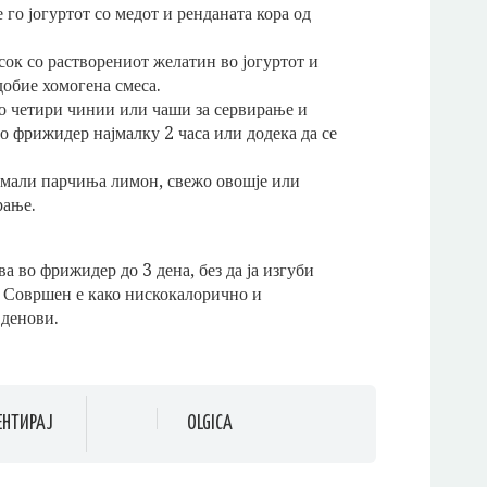
 го јогуртот со медот и ренданата кора од
ок со растворениот желатин во јогуртот и
 добие хомогена смеса.
во четири чинии или чаши за сервирање и
 во фрижидер најмалку 2 часа или додека да се
о мали парчиња лимон, свежо овошје или
рање.
ва во фрижидер до 3 дена, без да ја изгуби
а. Совршен е како нискокалорично и
 денови.
ЕНТИРАЈ
OLGICA