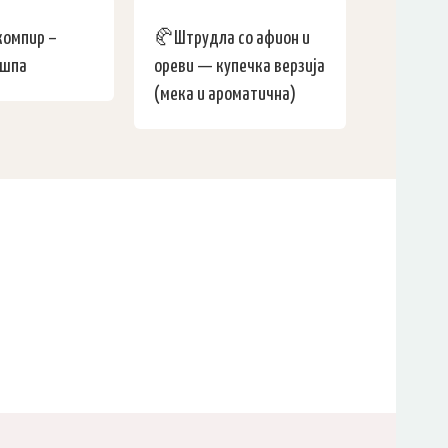
компир –
🥐Штрудла со афион и
ушпа
ореви — купечка верзија
(мека и ароматична)