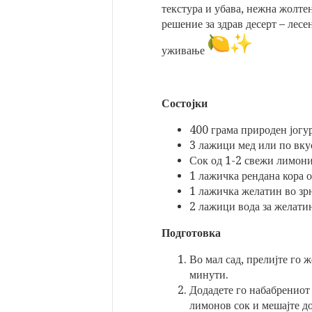
текстура и убава, нежна жолтен
решение за здрав десерт – лесе
уживање
Состојки
400 грама природен јогур
3 лажици мед или по вку
Сок од 1-2 свежи лимони
1 лажичка рендана кора о
1 лажичка желатин во зрн
2 лажици вода за желати
Подготовка
Во мал сад, прелијте го ж
минути.
Додадете го набабрениот 
лимонов сок и мешајте до