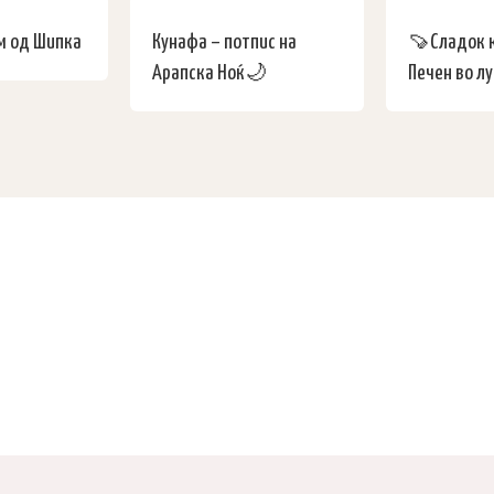
м од Шипка
Кунафа – потпис на
🍠Сладок 
Арапска Ноќ🌙
Печен во л