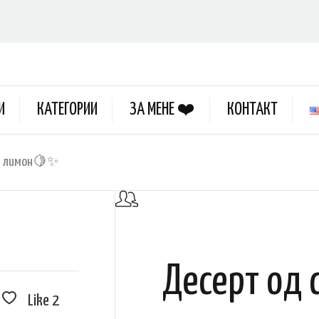
И
КАТЕГОРИИ
ЗА МЕНЕ ❤️
КОНТАКТ
ж лимон🍋✨
Десерт од
Like
2