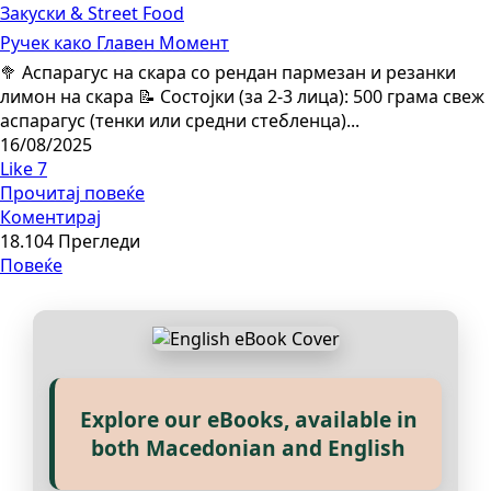
Закуски & Street Food
Ручек како Главен Момент
🥦 Аспарагус на скара со рендан пармезан и резанки
лимон на скара 📝 Состојки (за 2-3 лица): 500 грама свеж
аспарагус (тенки или средни стебленца)...
16/08/2025
Like
7
Прочитај повеќе
Коментирај
18.104 Прегледи
Повеќе
Explore our eBooks, available in
Прегледај ги нашите е‑книги,
both Macedonian and English
достапни на Македонски и