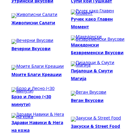
Утрински Вкусови
Супи кои Гушкаат
Ручек како Главен
Живописни Салати
Момент
Македонски
Вечерни Вкусови
Безвременски Вкусови
Пијалоци & Смути
Моите Благи Креации
Магија
Брзо и Лесно (<30
Веган Вкусови
минути)
Здрави Навики & Нега
Закуски & Street Food
на кожа