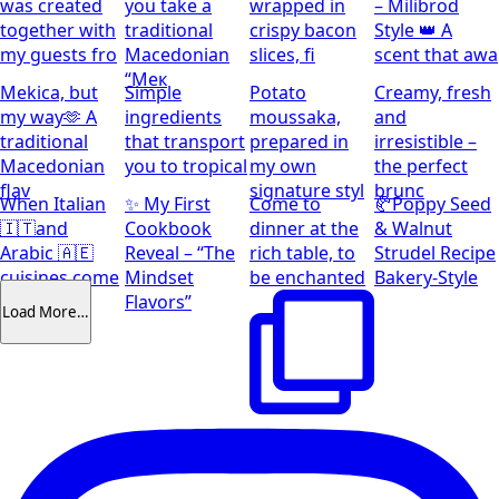
was created
you take a
wrapped in
– Milibrod
together with
traditional
crispy bacon
Style 👑 A
my guests fro
Macedonian
slices, fi
scent that awa
“Мек
Mekica, but
Simple
Potato
Creamy, fresh
my way🫶 A
ingredients
moussaka,
and
traditional
that transport
prepared in
irresistible –
Macedonian
you to tropical
my own
the perfect
flav
signature styl
brunc
When Italian
✨ My First
Come to
🥐Poppy Seed
🇮🇹and
Cookbook
dinner at the
& Walnut
Arabic 🇦🇪
Reveal – “The
rich table, to
Strudel Recipe
cuisines come
Mindset
be enchanted
Bakery-Style
together
Flavors”
Load More…