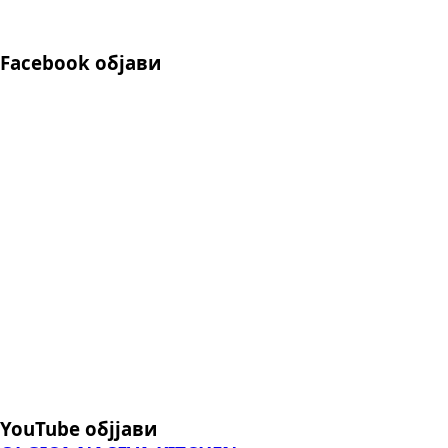
Facebook објави
YouTube објјави