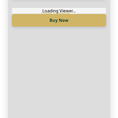
Англиски
Loading Viewer...
Buy Now
Loading Viewer...
Купи сега