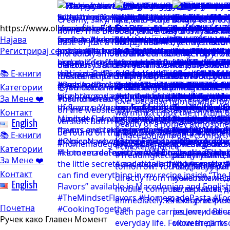
https://www.olgicanacevakitchen.com
Најава
Регистрирај се
📚 Е-книги
Категории
За Мене ❤️
Контакт
English
📚 Е-книги
Категории
За Мене ❤️
Контакт
English
Почетна
Ручек како Главен Момент