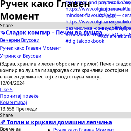
Ручек како Главен
Момент
Share
🍠Сладок компир – Печен во лушпа
Вечерни Вкусови
Ручек како Главен Момент
Утрински Вкусови
(Здрав, хранлив и лесен оброк или прилог) Печен сладок
компир во лушпа ги задржува сите хранливи состојки и
е вкусен деликатес кој се подготвува многу...
12/04/2024
Like
5
Прочитај повеќе
Коментирај
13.658 Прегледи
Share
🥖 Топли и крцкави домашни лепчиња
Време за
Ручек како Главен Момент