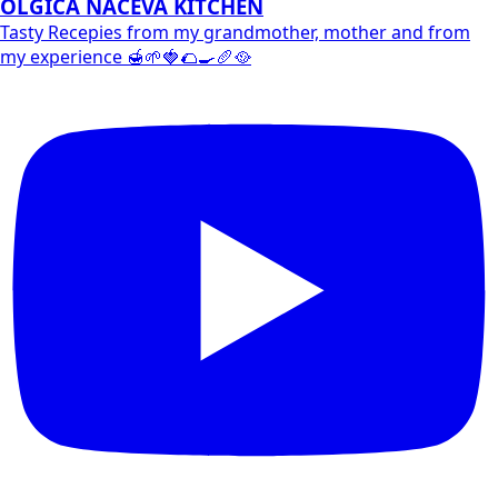
OLGICA NACEVA KITCHEN
Tasty Recepies from my grandmother, mother and from
my experience 🍯🌱🍓🌮🍳🥖🥘