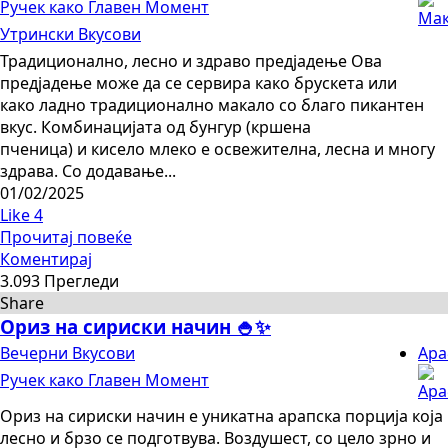
Ручек како Главен Момент
Утрински Вкусови
Традиционално, лесно и здраво предјадење Ова
предјадење може да се сервира како брускета или
како ладно традиционално макало со благо пикантен
вкус. Комбинацијата од бунгур (кршена
пченица) и кисело млеко е освежителна, лесна и многу
здрава. Со додавање...
01/02/2025
Like
4
Прочитај повеќе
Коментирај
3.093 Прегледи
Share
Ориз на сириски начин 🍚✨
Вечерни Вкусови
Ара
Ручек како Главен Момент
Ориз на сириски начин е уникатна арапска порција која
лесно и брзо се подготвува. Воздушест, со цело зрно и