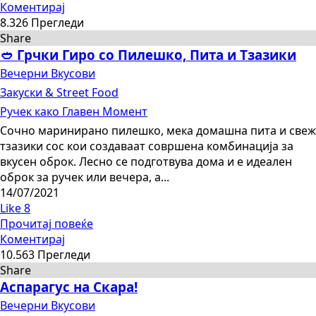
Коментирај
8.326 Прегледи
Share
🥙 Грчки Гиро со Пилешко, Пита и Тзазики
Вечерни Вкусови
Закуски & Street Food
Ручек како Главен Момент
Сочно маринирано пилешко, мекa домашна пита и свеж
тзазики сос кои создаваат совршена комбинација за
вкусен оброк. Лесно се подготвува дома и е идеален
оброк за ручек или вечера, а...
14/07/2021
Like
8
Прочитај повеќе
Коментирај
10.563 Прегледи
Share
Аспарагус на Скара!
Вечерни Вкусови