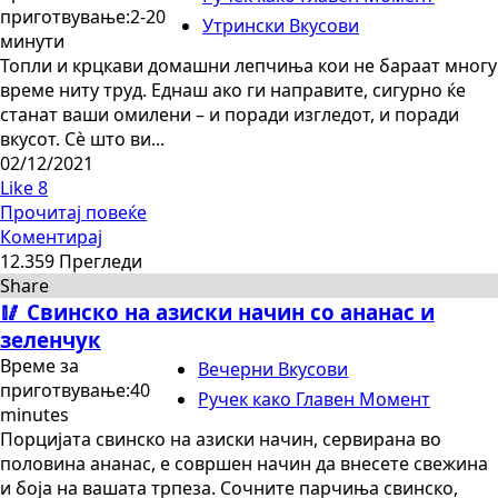
приготвување:2-20
Утрински Вкусови
минути
Топли и крцкави домашни лепчиња кои не бараат многу
време ниту труд. Еднаш ако ги направите, сигурно ќе
станат ваши омилени – и поради изгледот, и поради
вкусот. Сè што ви...
02/12/2021
Like
8
Прочитај повеќе
Коментирај
12.359 Прегледи
Share
🥢 Свинско на азиски начин со ананас и
зеленчук
Време за
Вечерни Вкусови
приготвување:40
Ручек како Главен Момент
minutes
Порцијата свинско на азиски начин, сервирана во
половина ананас, е совршен начин да внесете свежина
и боја на вашата трпеза. Сочните парчиња свинско,