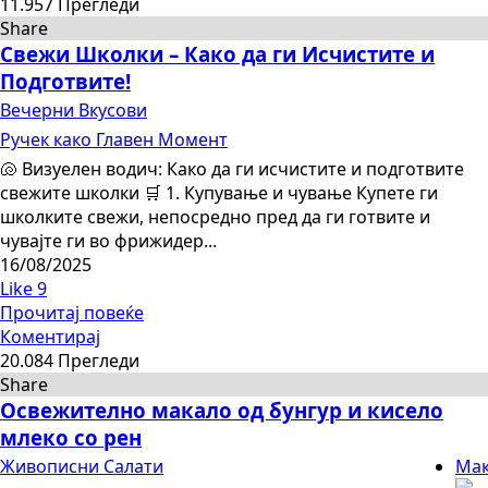
11.957 Прегледи
Share
Свежи Школки – Како да ги Исчистите и
Подготвите!
Вечерни Вкусови
Ручек како Главен Момент
🐚 Визуелен водич: Како да ги исчистите и подготвите
свежите школки 🛒 1. Купување и чување Купете ги
школките свежи, непосредно пред да ги готвите и
чувајте ги во фрижидер...
16/08/2025
Like
9
Прочитај повеќе
Коментирај
20.084 Прегледи
Share
Освежително макало од бунгур и кисело
млеко со рен
Живописни Салати
Мак