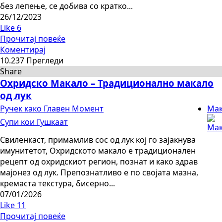
без лепење, се добива со кратко...
26/12/2023
Like
6
Прочитај повеќе
Коментирај
10.237 Прегледи
Share
Охридско Макало – Традиционално макало
од лук
Ручек како Главен Момент
Мак
Супи кои Гушкаат
Свиленкаст, примамлив сос од лук кој го зајакнува
имунитетот, Охридското макало е традиционален
рецепт од охридскиот регион, познат и како здрав
мајонез од лук. Препознатливо е по својата мазна,
кремаста текстура, бисерно...
07/01/2026
Like
11
Прочитај повеќе