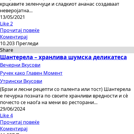
крцкавите зеленчуци и сладкиот ананас создаваат
неверојатна...
13/05/2021
Like
2
Прочитај повеќе
Коментирај
10.203 Прегледи
Share
Шантерела – хранлива шумска деликатеса
Вечерни Вкусови
Ручек како Главен Момент
Утрински Вкусови
(Брзи и лесни рецепти со палента или тост) Шантерела
е печурка позната по своите хранливи вредности и сè
почесто се наоѓа на мени во ресторани...
29/06/2024
Like
4
Прочитај повеќе
Коментирај