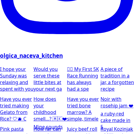
olgica_naceva_kitchen
I hope your
Would you
🏃‍♀️ My First 5K
A piece of
Sunday was
serve these
Race Running
tradition in a
relaxing and
little bites at
has always
jar, a forgotten
spent with you
your next ga
had a spe
recipe
Have you ever
How does
Have you ever
Noir with
tried making
your
tried bone
rosehip jam ❤️
Gelato from
childhood
marrow? A
a ruby-red
Rice? 🤍🫐 C
smell…? 🇲🇰❤️
simple, timele
cake made in
Mine sounds
5
Pink pasta
How far can
Juicy beef roll
Royal Kozinjak