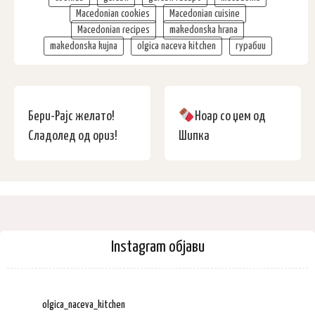
Macedonian cookies
Macedonian cuisine
Macedonian recipes
makedonska hrana
makedonska kujna
olgica naceva kitchen
гурабии
Бери-Рајс желато!
Ноар со џем од
Сладолед од ориз!
Шипка
Instagram објави
olgica_naceva_kitchen