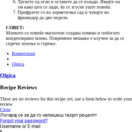
Тргнете од оган и оставете да се излади. Имајте на
ум како што се лади, ќе се згусне уште повеќе.
Префрлете го во херметички сад и чувајте во
фрижидер до две недели.
СОВЕТ:
Млекото со повеќе маснотии создава помеко и побогато
кондензирано млеко. Повремено мешање е клучно за да се
спречи лепење и горење.
Коментирај
Olgica
Olgica
Recipe Reviews
There are no reviews for this recipe yet, use a form below to write your
review
Close
Логирај се за да го напишеш твојот рецептт
Forgot your password?
Username or E-mail
*