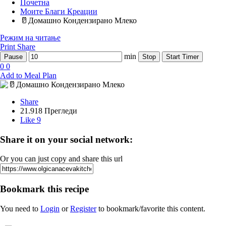
Почетна
Моите Благи Креации
🥛Домашно Кондензирано Млеко
Режим на читање
Print
Share
min
Pause
Stop
Start Timer
0
0
Add to Meal Plan
Share
21.918 Прегледи
Like
9
Share it on your social network:
Or you can just copy and share this url
Bookmark this recipe
You need to
Login
or
Register
to bookmark/favorite this content.