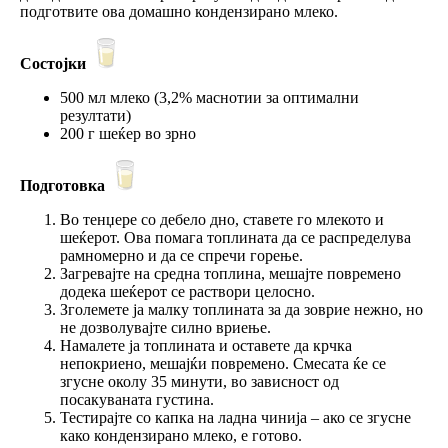
подготвите ова домашно кондензирано млеко.
Состојки
500 мл млеко (3,2% маснотии за оптимални
резултати)
200 г шеќер во зрно
Подготовка
Во тенџере со дебело дно, ставете го млекото и
шеќерот. Ова помага топлината да се распределува
рамномерно и да се спречи горење.
Загревајте на средна топлина, мешајте повремено
додека шеќерот се раствори целосно.
Зголемете ја малку топлината за да зоврие нежно, но
не дозволувајте силно вриење.
Намалете ја топлината и оставете да крчка
непокриено, мешајќи повремено. Смесата ќе се
згусне околу 35 минути, во зависност од
посакуваната густина.
Тестирајте со капка на ладна чинија – ако се згусне
како кондензирано млеко, е готово.