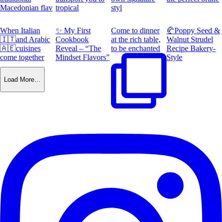
Macedonian flav
tropical
styl
When Italian
✨ My First
Come to dinner
🥐Poppy Seed &
🇮🇹and Arabic
Cookbook
at the rich table,
Walnut Strudel
🇦🇪cuisines
Reveal – “The
to be enchanted
Recipe Bakery-
come together
Mindset Flavors”
Style
Load More…