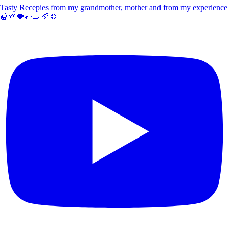
Tasty Recepies from my grandmother, mother and from my experience
🍯🌱🍓🌮🍳🥖🥘