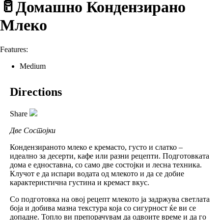
🥛Домашно Кондензирано
Млеко
Features:
Medium
Directions
Share
Две Состојки
Кондензираното млеко е кремасто, густо и слатко –
идеално за десерти, кафе или разни рецепти. Подготовката
дома е едноставна, со само две состојки и лесна техника.
Клучот е да испари водата од млекото и да се добие
карактеристична густина и кремаст вкус.
Со подготовка на овој рецепт млекото ја задржува светлата
боја и добива мазна текстура која со сигурност ќе ви се
допадне. Топло ви препорачувам да одвоите време и да го