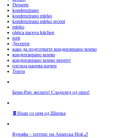
Desserts
kondenzirano
kondenzirano mleko
kondenzirano mleko recept
mleko
olgica naceva kitchen
torti
Десерти
како да подготвите кондензирано млеко
кондензирано млеко
кондензирано млеко рецепт
олгица нацева кичен
Торти
Бери-Рајс желато! Сладолед од ориз!
🍫Ноар со џем од Шипка
Кунафа – потпис на Арапска Ноќ🌙