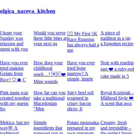
olgica_naceva_kitchen
I hope your
Would you serve
A piece of
🏃‍♀️ My First 5K
Sunday was
these little bites at
tradition in a jar,
Race Running
relaxing and
your next ga
a forgotten recipe
has always had a
spent with you
spe
Have you ever
How does your
Have you ever
Noir with rosehip
tried making
childhood
tried bone
jam ❤️ a ruby-red
Gelato from
marrow? A
smell…? 🇲🇰❤️
cake made in 5
simple, timele
Rice? 🤍🫐 C
Mine sounds
Pink pasta was
How far can you
Juicy beef roll
Royal Kozinjak –
created together
take a traditional
wrapped in
Milibrod Style 👑
with my guests
Macedonian
crispy bacon
A scent that awa
fro
“Мек
slices, fi
Mekica, but my
Simple
Potato moussaka,
Creamy, fresh
way🫶 A
ingredients that
prepared in my
and irresistible –
traditional
transport you to
own signature
the perfect brunc