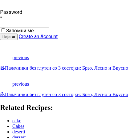
Password
*
Запомни ме
Create an Account
previous
🥞Палачинки без глутен со 3 состојки: Брзо, Лесно и Вкусно
previous
🥞Палачинки без глутен со 3 состојки: Брзо, Лесно и Вкусно
Related Recipes:
cake
Cakes
deserti
dessert