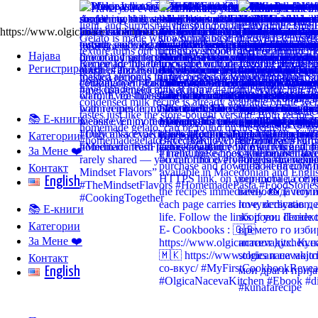
https://www.olgicanacevakitchen.com
Најава
Регистрирај се
📚 Е-книги
Категории
За Мене ❤️
Контакт
English
📚 Е-книги
Категории
За Мене ❤️
Контакт
English