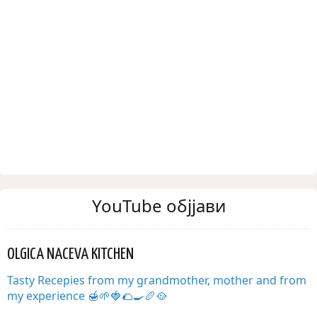
YouTube објјави
OLGICA NACEVA KITCHEN
Tasty Recepies from my grandmother, mother and from
my experience 🍯🌱🍓🌮🍳🥖🥘