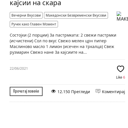
кајсии на скара
Вечерни Вкусови
Македонски Безвременски Вкусови
Ручек како Главен Момент
Состојки (2 порции) За пастрмката: 2 свежи пастрмки
(исчистени) Сол по вкус Свежо мелен црн пипер
Маслиново масло 1 лимон (исечен на тркалца) Свеж
рузмарин Свежо нане За кајсиите на...
22/06/2021
Like
6
12.150 Прегледи
Коментирај
Прочитај повеќе