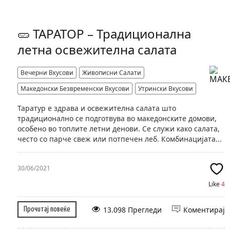
🥒 ТАРАТОР – Традиционална
летна освежителна салата
Вечерни Вкусови
Живописни Салати
Македонски Безвременски Вкусови
Утрински Вкусови
Таратур е здрава и освежителна салата што
традиционално се подготвува во македонските домови,
особено во топлите летни денови. Се служи како салата,
често со парче свеж или потпечен леб. Комбинацијата...
30/06/2021
Like
4
13.098 Прегледи
Коментирај
Прочитај повеќе