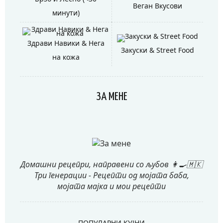
Веган Вкусови
минути)
Здрави Навики & Нега
Закуски & Street Food
на кожа
ЗА МЕНЕ
Домашни рецепри, направени со љубов 👩‍🍳🇲🇰
Три генерации - Рецепти од мојата баба,
мојата мајка и мои рецепти
ПОПУЛАРНИ КУЈНИ