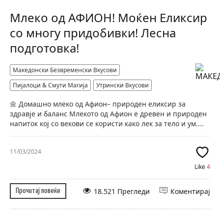
Млеко од АФИОН! Моќен Еликсир
со многу придобивки! Лесна
подготовка!
Македонски Безвременски Вкусови
Пијалоци & Смути Магија
Утрински Вкусови
🌼 Домашно млеко од Афион– природен еликсир за
здравје и баланс Млекото од Афион е древен и природен
напиток кој со векови се користи како лек за тело и ум....
11/03/2024
Like
4
18.521 Прегледи
Коментирај
Прочитај повеќе