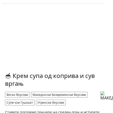
🥣 Крем супа од коприва и сув
вргањ
Веган Вкусови
Македонски Безвременски Вкусови
Супи кои Гушкаат
Утрински Вкусови
Ставете поголемо тенџере на среден оган и истурете