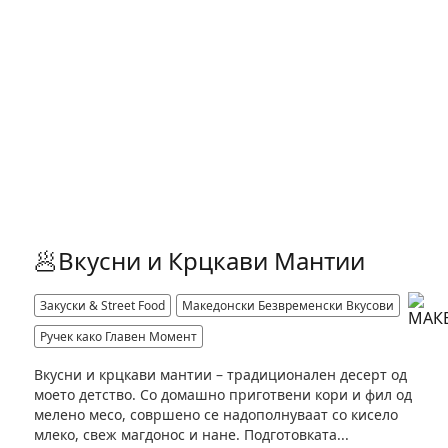
🥟Вкусни и Крцкави Мантии
Закуски & Street Food
Македонски Безвременски Вкусови
Ручек како Главен Момент
Вкусни и крцкави мантии – традиционален десерт од
моето детство. Со домашно приготвени кори и фил од
мелено месо, совршено се надополнуваат со кисело
млеко, свеж магдонос и нане. Подготовката...