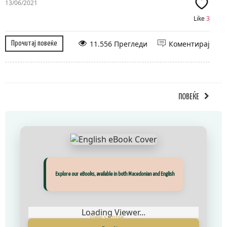
13/06/2021
Like
3
11.556 Прегледи
Коментирај
Прочитај повеќе
ПОВЕЌЕ
Прегледај ги нашите е‑книги, достапни на Македонски и Англиски
Explore our eBooks, available in both Macedonian and English
Loading Viewer...
Loading Viewer...