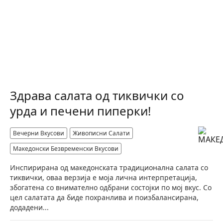
Здрава салата од тиквички со
урда и печени пиперки!
Вечерни Вкусови
Живописни Салати
Македонски Безвременски Вкусови
Инспирирана од македонската традиционална салата со
тиквички, оваа верзија е моја лична интерпретација,
збогатена со внимателно одбрани состојки по мој вкус. Со
цел салатата да биде похранлива и поизбалансирана,
додадени...