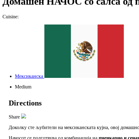
Домашен НАЧОС со салса од п
Cuisine:
Мексиканска
Medium
Directions
Share
Доколку сте љубители на мексиканската кујна, овој домашн
Начосот се подготвува од комбинација на
пченкарно и сен