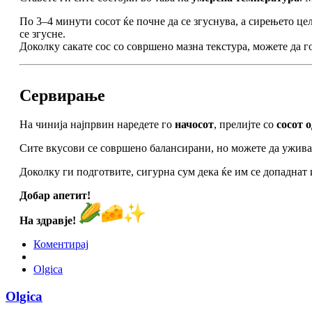
По 3–4 минути сосот ќе почне да се згуснува, а сирењето це
се згусне.
Доколку сакате сос со совршено мазна текстура, можете да г
Сервирање
На чинија најпрвин наредете го
начосот
, прелијте со
сосот 
Сите вкусови се совршено балансирани, но можете да уживате
Доколку ги подготвите, сигурна сум дека ќе им се допаднат 
Добар апетит!
На здравје!
Коментирај
Olgica
Olgica