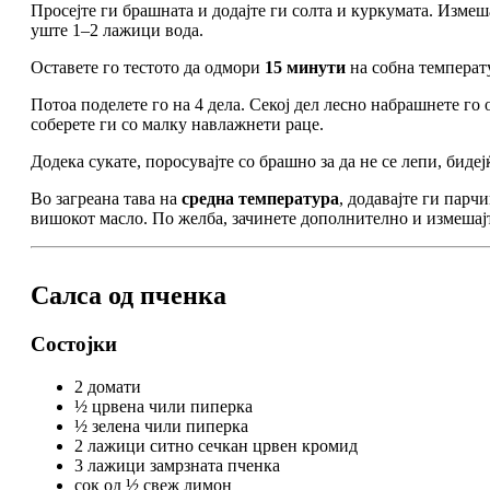
Просејте ги брашната и додајте ги солта и куркумата. Измеша
уште 1–2 лажици вода.
Оставете го тестото да одмори
15 минути
на собна температ
Потоа поделете го на 4 дела. Секој дел лесно набрашнете го 
соберете ги со малку навлажнети раце.
Додека сукате, поросувајте со брашно за да не се лепи, бид
Во загреана тава на
средна температура
, додавајте ги парч
вишокот масло. По желба, зачинете дополнително и измешај
Салса од пченка
Состојки
2 домати
½ црвена чили пиперка
½ зелена чили пиперка
2 лажици ситно сечкан црвен кромид
3 лажици замрзната пченка
сок од ½ свеж лимон