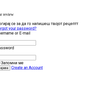
ur review
гирај се за да го напишеш твојот рецептт
rgot your password?
ername or E-mail
assword
Запомни ме
Create an Account