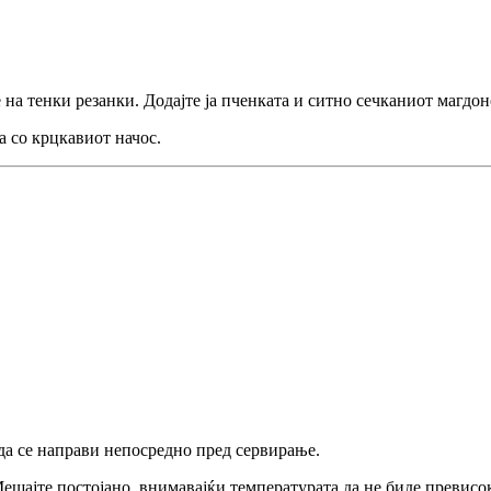
на тенки резанки. Додајте ја пченката и ситно сечканиот магдон
 со крцкавиот начос.
 да се направи непосредно пред сервирање.
Мешајте постојано, внимавајќи температурата да не биде превисока