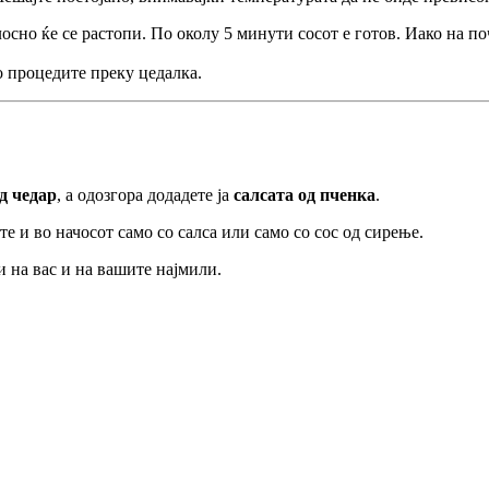
лосно ќе се растопи. По околу 5 минути сосот е готов. Иако на п
о процедите преку цедалка.
од чедар
, а одозгора додадете ја
салсата од пченка
.
 и во начосот само со салса или само со сос од сирење.
и на вас и на вашите најмили.