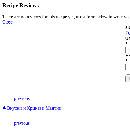
Recipe Reviews
There are no reviews for this recipe yet, use a form below to write yo
Close
Ло
Fo
Us
*
P
*
previous
🥟Вкусни и Крцкави Мантии
previous