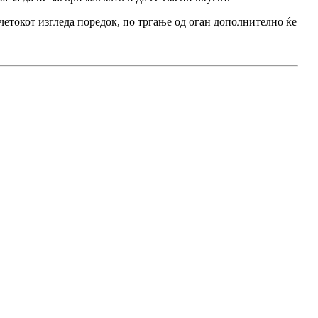
очетокот изгледа поредок, по тргање од оган дополнително ќе