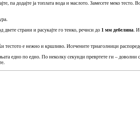
јте, па додајте ја топлата вода и маслото. Замесете меко тесто. 
ура.
од двете страни и расукајте го тенко, речиси до
1 мм дебелина
. 
ејќи тестото е нежно и кршливо. Исечените триаголници распореде
ињата едно по едно. По неколку секунди превртете ги – доволни с
те.