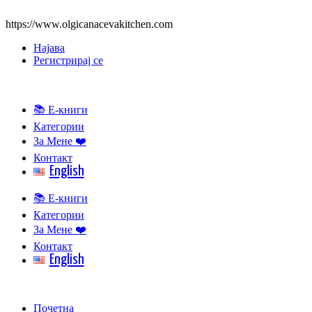
https://www.olgicanacevakitchen.com
Најава
Регистрирај се
📚 Е-книги
Категории
За Мене ❤️
Контакт
English
📚 Е-книги
Категории
За Мене ❤️
Контакт
English
Почетна