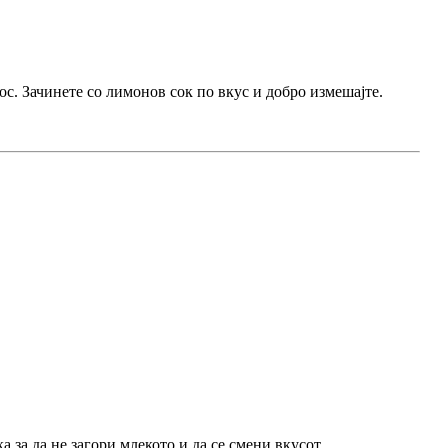
ос. Зачинете со лимонов сок по вкус и добро измешајте.
 за да не загори млекото и да се смени вкусот.