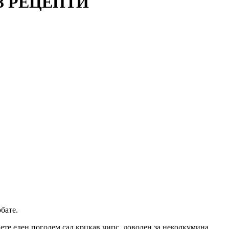
– 3 РЕЦЕПТИ
бате.
биете еден поголем сад крцкав чипс, доволен за неколкумина.