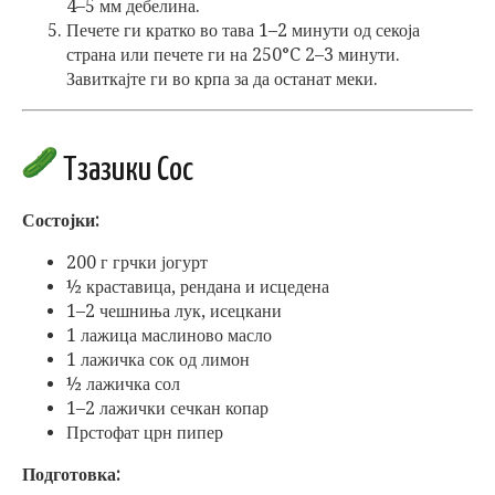
4–5 мм дебелина.
Печете ги кратко во тава 1–2 минути од секоја
страна или печете ги на 250°C 2–3 минути.
Завиткајте ги во крпа за да останат меки.
Тзазики Сос
Состојки:
200 г грчки јогурт
½ краставица, рендана и исцедена
1–2 чешниња лук, исецкани
1 лажица маслиново масло
1 лажичка сок од лимон
½ лажичка сол
1–2 лажички сечкан копар
Прстофат црн пипер
Подготовка: