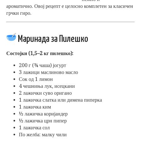
ароматично. Овој рецепт е целосно комплетен за класичен
грчки гиро.
Маринада за Пилешко
Состојки (1,5–2 кг пилешко):
200 г (¾ чаша) јогурт
3 лажици маслиново масло
Сок од 1 лимон
4 чешниња лук, исецкани
2 лажички суво оригано
1 лажичка слатка или димена пиперка
1 лажичка ким
½ лажичка коријандер
½ лажичка црн пипер
1 лажичка сол
По желба: малку чили