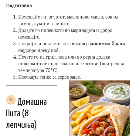
Подготовка
Измешајте ги јогуртот, маслиново масло, сок од
лимон, лукот и зачините.
Додајте го пилешкото во маринадата и добро
измешајте.
Покријте и оставете во фрижидер
минимум 2 часа
,
најдобро преку ноќ.
Печете го на грил, тава или во рерна додека
пилешкото не стане златно и се зготви (внатрешна
температура 75°C).
Исечкајте тенко за сервирање.
Домашна
Пита (8
лепчиња)