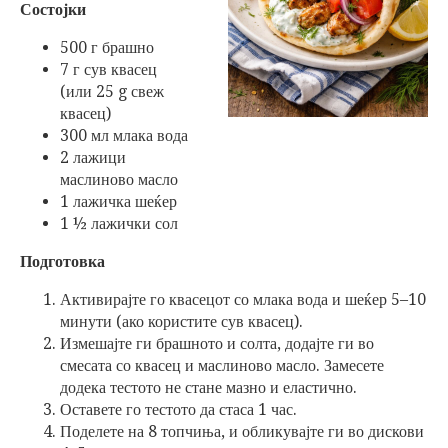
Состојки
500 г брашно
7 г сув квасец
(или 25 g свеж
квасец)
300 мл млака вода
2 лажици
маслиново масло
1 лажичка шеќер
1 ½ лажички сол
Подготовка
Активирајте го квасецот со млака вода и шеќер 5–10
минути (ако користите сув квасец).
Измешајте ги брашното и солта, додајте ги во
смесата со квасец и маслиново масло. Замесете
додека тестото не стане мазно и еластично.
Оставете го тестото да стаса 1 час.
Поделете на 8 топчиња, и обликувајте ги во дискови