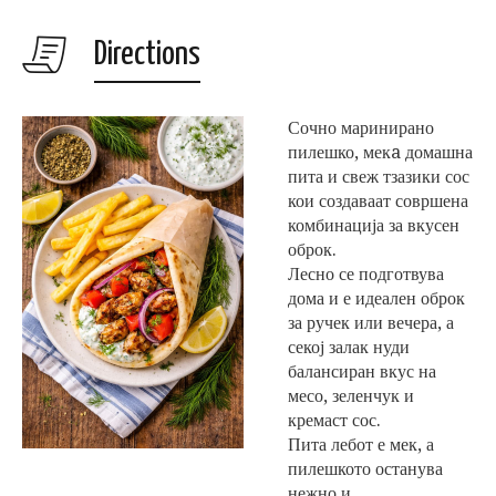
Directions
Сочно маринирано
пилешко, мекa домашна
пита и свеж тзазики сос
кои создаваат совршена
комбинација за вкусен
оброк.
Лесно се подготвува
дома и е идеален оброк
за ручек или вечера, а
секој залак нуди
балансиран вкус на
месо, зеленчук и
кремаст сос.
Пита лебот е мек, а
пилешкото останува
нежно и