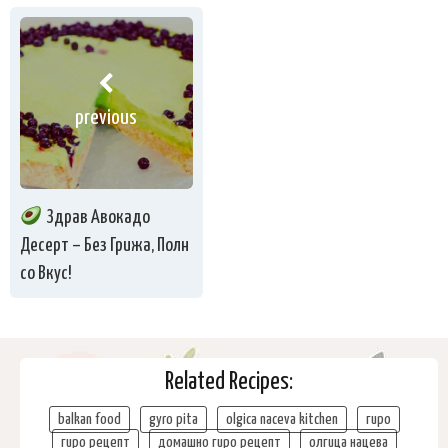
previous
Здрав Авокадо
Десерт – Без Грижа, Полн
со Вкус!
Related Recipes:
balkan food
gyro pita
olgica naceva kitchen
гиро
гиро рецепт
домашно гиро рецепт
олгица нацева