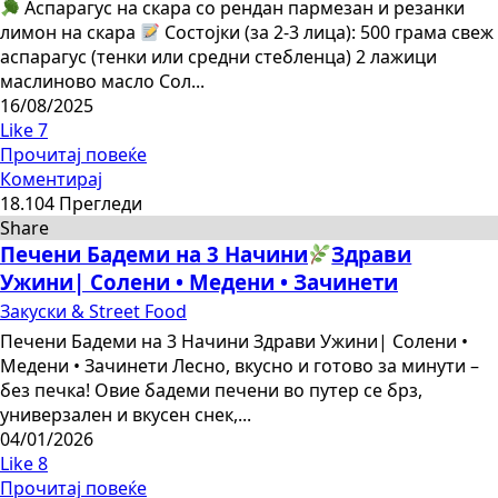
Аспарагус на скара со рендан пармезан и резанки
лимон на скара
Состојки (за 2-3 лица): 500 грама свеж
аспарагус (тенки или средни стебленца) 2 лажици
маслиново масло Сол...
16/08/2025
Like
7
Прочитај повеќе
Коментирај
18.104 Прегледи
Share
Печени Бадеми на 3 Начини
Здрави
Ужини| Солени • Медени • Зачинети
Закуски & Street Food
Печени Бадеми на 3 Начини Здрави Ужини| Солени •
Медени • Зачинети Лесно, вкусно и готово за минути –
без печка! Овие бадеми печени во путер се брз,
универзален и вкусен снек,...
04/01/2026
Like
8
Прочитај повеќе