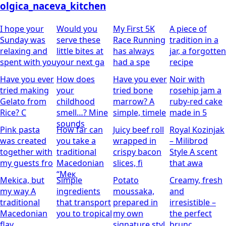
olgica_naceva_kitchen
I hope your
Would you
My First 5K
A piece of
Sunday was
serve these
Race Running
tradition in a
relaxing and
little bites at
has always
jar, a forgotten
spent with you
your next ga
had a spe
recipe
Have you ever
How does
Have you ever
Noir with
tried making
your
tried bone
rosehip jam
a
Gelato from
childhood
marrow? A
ruby-red cake
Rice?
C
smell…?
Mine
simple, timele
made in 5
sounds
Pink pasta
How far can
Juicy beef roll
Royal Kozinjak
was created
you take a
wrapped in
– Milibrod
together with
traditional
crispy bacon
Style
A scent
my guests fro
Macedonian
slices, fi
that awa
“Мек
Mekica, but
Simple
Potato
Creamy, fresh
my way
A
ingredients
moussaka,
and
traditional
that transport
prepared in
irresistible –
Macedonian
you to tropical
my own
the perfect
flav
signature styl
brunc