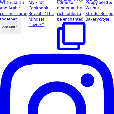
When Italian
My First
Come to
Poppy Seed &
and Arabic
Cookbook
dinner at the
Walnut
cuisines come
Reveal – “The
rich table, to
Strudel Recipe
together
Mindset
be enchanted
Bakery-Style
Flavors”
Load More…