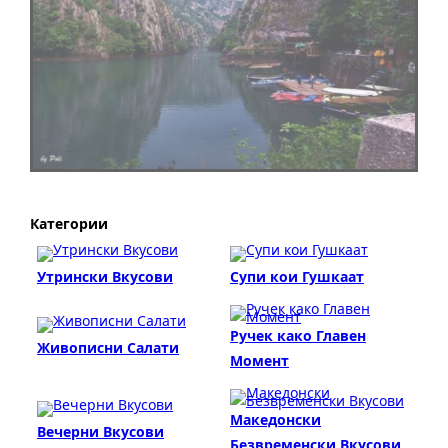
Категории
Утрински Вкусови
Супи кои Гушкаат
Ручек како Главен
Живописни Салати
Момент
Македонски
Вечерни Вкусови
Безвременски Вкусови