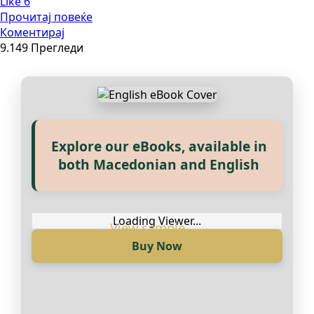
Like
6
Прочитај повеќе
Коментирај
9.149 Прегледи
Explore our eBooks, available in
Прегледај ги нашите е‑книги,
both Macedonian and English
достапни на Македонски и
Англиски
Loading Viewer...
Buy Now
Loading Viewer...
Купи сега