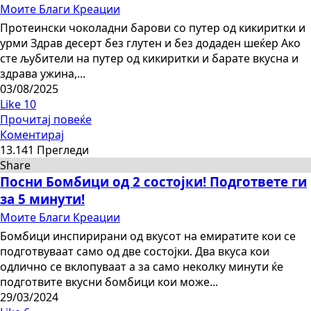
Моите Благи Креации
Протеински чоколадни барови со путер од кикиритки и
урми Здрав десерт без глутен и без додаден шеќер Ако
сте љубители на путер од кикиритки и барате вкусна и
здрава ужина,...
03/08/2025
Like
10
Прочитај повеќе
Коментирај
13.141 Прегледи
Share
Посни Бомбици од 2 состојки! Подгответе ги
за 5 минути!
Моите Благи Креации
Бомбици инспирирани од вкусот на емиратите кои се
подготвуваат само од две состојки. Два вкуса кои
одлично се вклопуваат а за само неколку минути ќе
подготвите вкусни бомбици кои може...
29/03/2024