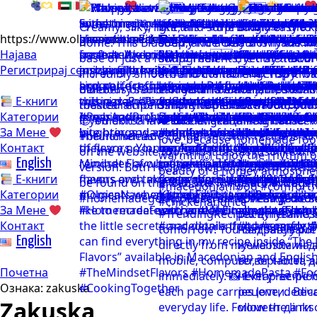
https://www.olgicanacevakitchen.com
Најава
Регистрирај се
Е-книги
Категории
За Мене
Контакт
English
Е-книги
Категории
За Мене
Контакт
English
Почетна
Ознака:
zakuska
Zakuska