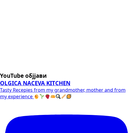
YouTube објјави
OLGICA NACEVA KITCHEN
Tasty Recepies from my grandmother, mother and from
my experience