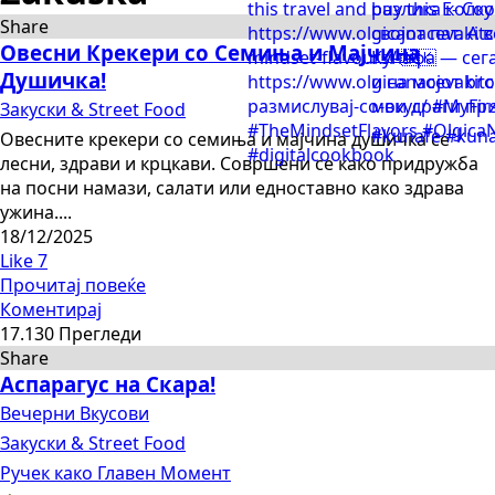
Share
Овесни Крекери со Семиња и Мајчина
Душичка!
Закуски & Street Food
Овесните крекери со семиња и мајчина душичка се
лесни, здрави и крцкави. Совршени се како придружба
на посни намази, салати или едноставно како здрава
ужина....
18/12/2025
Like
7
Прочитај повеќе
Коментирај
17.130 Прегледи
Share
Аспарагус на Скара!
Вечерни Вкусови
Закуски & Street Food
Ручек како Главен Момент