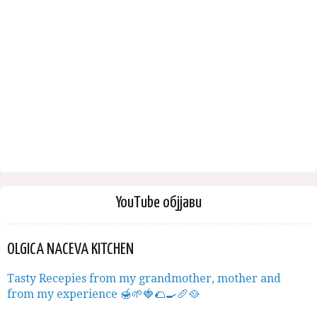
YouTube објјави
OLGICA NACEVA KITCHEN
Tasty Recepies from my grandmother, mother and
from my experience 🍯🌱🍓🌮🍳🥖🥘