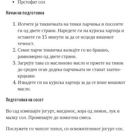
Прстофат сол
Начин на подготовка
Исечете ја тиквичката на тенки парчиња и посолете
ги од двете страни. Наредете ги на кујнска хартија и
оставете ги 15 минути за да се исцеди вишокот
течност.
Секое парче тиквичка валкајте го во брашно,
рамномерно од двете страни.
Загрејте тава со маслиново масло и пржете на тивок
до среден оган додека парчињата не станат златно-
крцкави.
Извадете ги на кујнска хартија за да се впие вишокот
масло.
Подготовка на сосот
Во сад измешајте јогурт, магдонос, кора од лимон, лук и
малку сол. Промешајте до хомогена смеса.
Послужете го чипсот топол, со освежителниот јогурт-сос.