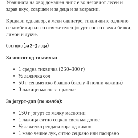
Убавината на овој домашен чипс е во неговиот лесен и
здрав вкус, совршен и за деца и за возрасни.
Крцкави однадвор, а меки одвнатре, тиквичките одлично
се комбинираат со освежителен јогурт-сос со свежи билки,
лимон и лукче.
Состојки (за 2–3 лица)
За чипсот од тиквички
1 средна тиквичка (250–300 г)
½ лажичка сол
50 г сенаменско брашно (околу 4 полни лажици)
3 лажици масло за пржење
За јогурт-дип (по желба):
150 г јогурт со малку маснотии
1 лажица ситно сецкан свеж магдонос
½ лажичка рендана кора од лимон
1 мало чешне лук, ситно сецкано или пасирано