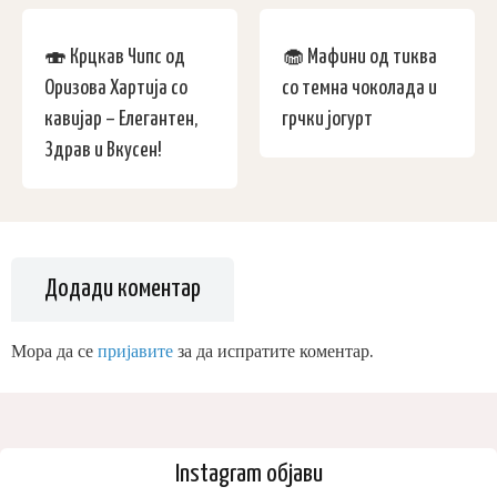
🍣 Крцкав Чипс од
🧁 Мафини од тиква
Оризова Хартија со
со темна чоколада и
кавијар – Елегантен,
грчки јогурт
Здрав и Вкусен!
Додади коментар
Мора да се
пријавите
за да испратите коментар.
Instagram објави