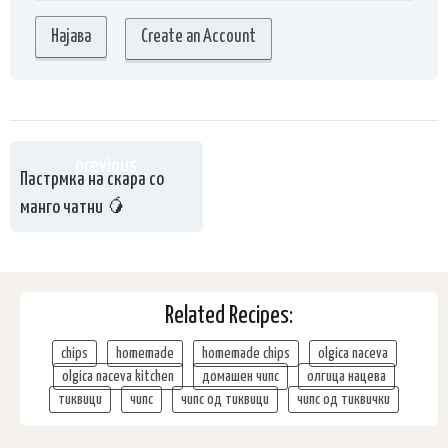
Create an Account
previous
Пастрмка на скара со
манго чатни 🥭
Related Recipes:
chips
homemade
homemade chips
olgica naceva
olgica naceva kitchen
домашен чипс
олгица нацева
тиквици
чипс
чипс од тиквици
чипс од тиквички