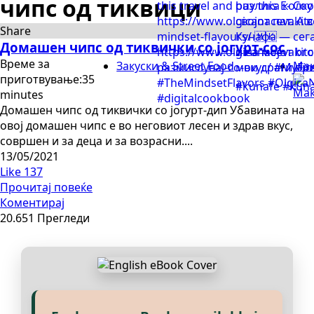
чипс од тиквици
Share
Домашен чипс од тиквички со јогурт-сос
Време за
Закуски & Street Food
Мак
приготвување:35
minutes
Домашен чипс од тиквички со јогурт-дип Убавината на
овој домашен чипс е во неговиот лесен и здрав вкус,
совршен и за деца и за возрасни....
13/05/2021
Like
137
Прочитај повеќе
Коментирај
20.651 Прегледи