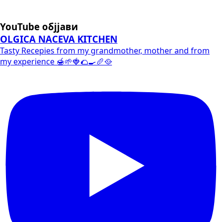
YouTube објјави
OLGICA NACEVA KITCHEN
Tasty Recepies from my grandmother, mother and from
my experience 🍯🌱🍓🌮🍳🥖🥘