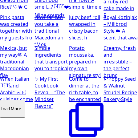
Gelato from
childhood
marrow? A
a ruby-red
Rice? 🤍🫐 C
smell…? 🇲🇰❤️
simple, timele
cake made in
Mine sounds
5
Pink pasta
How far can
Juicy beef roll
Royal Kozinjak
was created
you take a
wrapped in
– Milibrod
together with
traditional
crispy bacon
Style 👑 A
my guests fro
Macedonian
slices, fi
scent that awa
“Мек
Mekica, but
Simple
Potato
Creamy, fresh
my way🫶 A
ingredients
moussaka,
and
traditional
that transport
prepared in
irresistible –
Macedonian
you to tropical
my own
the perfect
flav
signature styl
brunc
When Italian
✨ My First
Come to
🥐Poppy Seed
🇮🇹and
Cookbook
dinner at the
& Walnut
Arabic 🇦🇪
Reveal – “The
rich table, to
Strudel Recipe
cuisines come
Mindset
be enchanted
Bakery-Style
together
Flavors”
Load More…