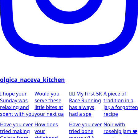
olgica_naceva_kitchen
I hope your
Would you
🏃‍♀️ My First 5K
A piece of
Sunday was
serve these
Race Running
tradition in a
relaxing and
little bites at
has always
jar, a forgotten
spent with you
your next ga
had a spe
recipe
Have you ever
How does
Have you ever
Noir with
tried making
your
tried bone
rosehip jam ❤️