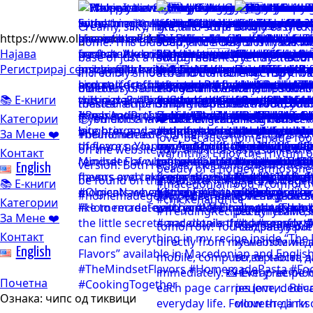
https://www.olgicanacevakitchen.com
Најава
Регистрирај се
📚 Е-книги
Категории
За Мене ❤️
Контакт
English
📚 Е-книги
Категории
За Мене ❤️
Контакт
English
Почетна
Ознака:
чипс од тиквици