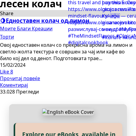
лесен колач
Share
🍋Едноставен колач од лимон
Моите Благи Креации
Торти
Овој едноставен колач со прекрасна арома на лимон и
светло-жолта текстура е совршен за чај или кафе во
било кој дел од денот. Подготовката трае...
15/02/2024
Like
8
Прочитај повеќе
Коментирај
33.028 Прегледи
Explore our eBooks, available in