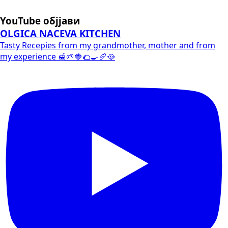
YouTube објјави
OLGICA NACEVA KITCHEN
Tasty Recepies from my grandmother, mother and from
my experience 🍯🌱🍓🌮🍳🥖🥘