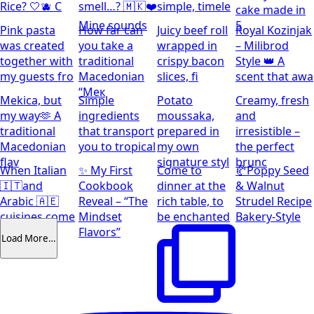
Rice? 🤍🫐 C
smell…? 🇲🇰❤️
simple, timele
cake made in
Mine sounds
5
Pink pasta
How far can
Juicy beef roll
Royal Kozinjak
was created
you take a
wrapped in
– Milibrod
together with
traditional
crispy bacon
Style 👑 A
my guests fro
Macedonian
slices, fi
scent that awa
“Мек
Mekica, but
Simple
Potato
Creamy, fresh
my way🫶 A
ingredients
moussaka,
and
traditional
that transport
prepared in
irresistible –
Macedonian
you to tropical
my own
the perfect
flav
signature styl
brunc
When Italian
✨ My First
Come to
🥐Poppy Seed
🇮🇹and
Cookbook
dinner at the
& Walnut
Arabic 🇦🇪
Reveal – “The
rich table, to
Strudel Recipe
cuisines come
Mindset
be enchanted
Bakery-Style
together
Flavors”
Load More…