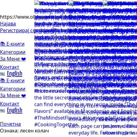
https://www.olgicanacevakitchen.com
Најава
Регистрирај се
📚 Е-книги
Категории
За Мене ❤️
Контакт
English
📚 Е-книги
Категории
За Мене ❤️
Контакт
English
Почетна
Ознака:
лесен колач