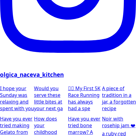
olgica_naceva_kitchen
I hope your
Would you
🏃‍♀️ My First 5K
A piece of
Sunday was
serve these
Race Running
tradition in a
relaxing and
little bites at
has always
jar, a forgotten
spent with you
your next ga
had a spe
recipe
Have you ever
How does
Have you ever
Noir with
tried making
your
tried bone
rosehip jam ❤️
Gelato from
childhood
marrow? A
a ruby-red