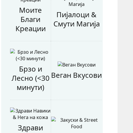
Моите
Пијалоци &
Благи
Смути Магија
Креации
Брзо и
Веган Вкусови
Лесно (<30
минути)
Здрави