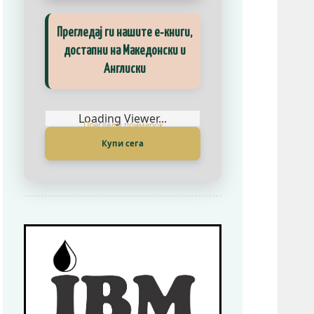
Explore our eBooks, available in
Прегледај ги нашите е‑книги,
both Macedonian and English
достапни на Македонски и
Англиски
Loading Viewer...
Buy Now
Loading Viewer...
Купи сега