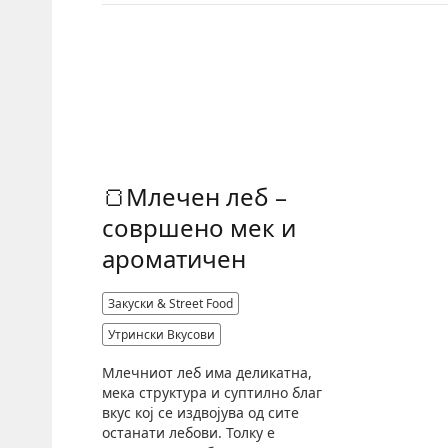
🍞Млечен леб –
совршено мек и
ароматичен
Закуски & Street Food
Утрински Вкусови
Млечниот леб има деликатна,
мека структура и суптилно благ
вкус кој се издвојува од сите
останати лебови. Толку е