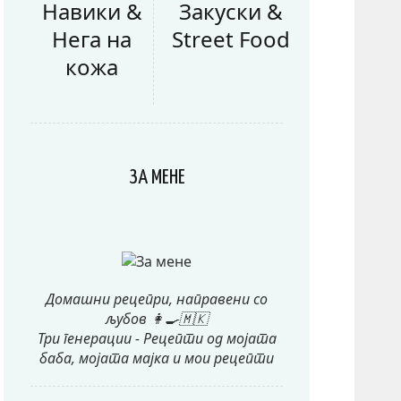
Навики &
Закуски &
Нега на
Street Food
кожа
ЗА МЕНЕ
Домашни рецепри, направени со
љубов 👩‍🍳🇲🇰
Три генерации - Рецепти од мојата
баба, мојата мајка и мои рецепти