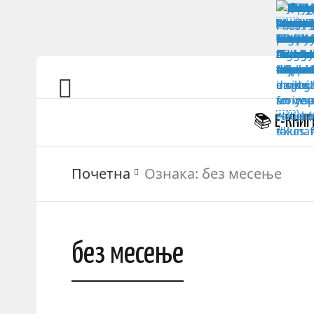
📚 Е-КНИГ
Почетна
Ознака:
без месење
без месење