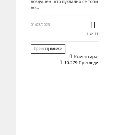
воздушен што буквално се топи
во...
01/03/2023
Like
11
Прочитај повеќе
Коментирај
10.279 Прегледи