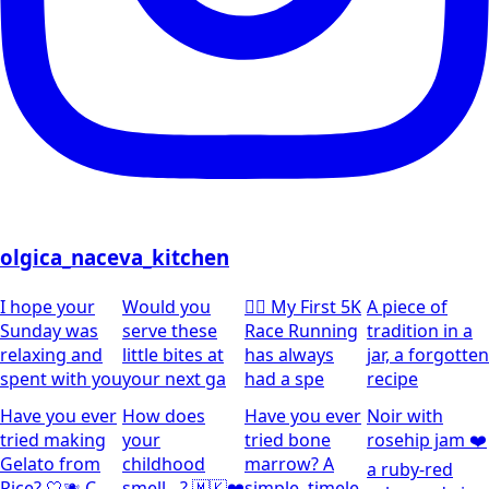
olgica_naceva_kitchen
I hope your
Would you
🏃‍♀️ My First 5K
A piece of
Sunday was
serve these
Race Running
tradition in a
relaxing and
little bites at
has always
jar, a forgotten
spent with you
your next ga
had a spe
recipe
Have you ever
How does
Have you ever
Noir with
tried making
your
tried bone
rosehip jam ❤️
Gelato from
childhood
marrow? A
a ruby-red
Rice? 🤍🫐 C
smell…? 🇲🇰❤️
simple, timele