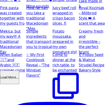
cake made in
Mine sounds
5
Pink pasta
How far can
Juicy beef roll
Royal Kozinjak
was created
you take a
wrapped in
– Milibrod
together with
traditional
crispy bacon
Style 👑 A
my guests fro
Macedonian
slices, fi
scent that awa
“Мек
Mekica, but
Simple
Potato
Creamy, fresh
my way🫶 A
ingredients
moussaka,
and
traditional
that transport
prepared in
irresistible –
Macedonian
you to tropical
my own
the perfect
flav
signature styl
brunc
When Italian
✨ My First
Come to
🥐Poppy Seed
🇮🇹and
Cookbook
dinner at the
& Walnut
Arabic 🇦🇪
Reveal – “The
rich table, to
Strudel Recipe
cuisines come
Mindset
be enchanted
Bakery-Style
together
Flavors”
Load More…