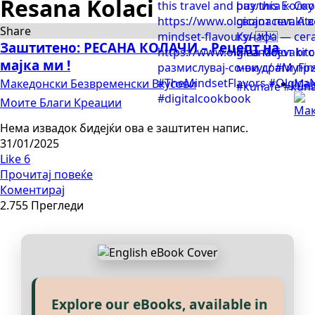
Resana Kolaci
Share
Заштитено: РЕСАНА КОЛАЧИ – Рецепт на
мајка ми !
Македонски Безвременски Вкусови
Мак
Моите Благи Креации
Нема извадок бидејќи ова е заштитен напис.
31/01/2025
Like
6
Прочитај повеќе
Коментирај
2.755 Прегледи
Explore our eBooks, available in