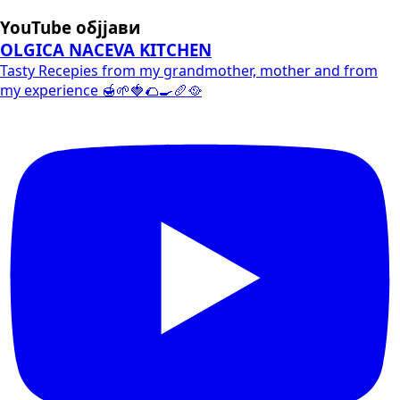
YouTube објјави
OLGICA NACEVA KITCHEN
Tasty Recepies from my grandmother, mother and from
my experience 🍯🌱🍓🌮🍳🥖🥘