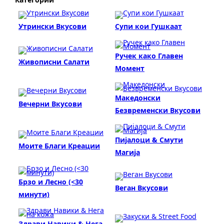
Утрински Вкусови
Супи кои Гушкаат
Ручек како Главен
Живописни Салати
Момент
Македонски
Вечерни Вкусови
Безвременски Вкусови
Пијалоци & Смути
Моите Благи Креации
Магија
Брзо и Лесно (<30
Веган Вкусови
минути)
Здрави Навики & Нега