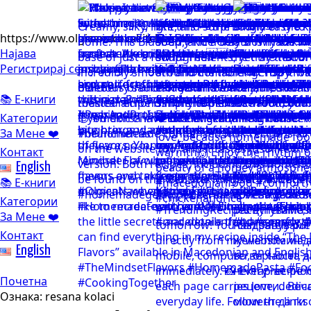
https://www.olgicanacevakitchen.com
Најава
Регистрирај се
📚 Е-книги
Категории
За Мене ❤️
Контакт
English
📚 Е-книги
Категории
За Мене ❤️
Контакт
English
Почетна
Ознака:
resana kolaci