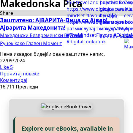
Makedonska Pica
Share
Заштитено: АЈВАРИТА-Пица со Ајвар!
Ајварита Македонита!
Македонски Безвременски Вкусови
Мак
Ручек како Главен Момент
Нема извадок бидејќи ова е заштитен напис.
22/09/2024
Like
5
Прочитај повеќе
Коментирај
16.711 Прегледи
Explore our eBooks, available in