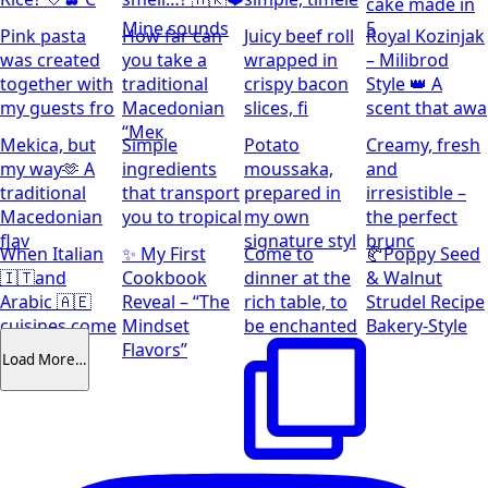
cake made in
Mine sounds
5
Pink pasta
How far can
Juicy beef roll
Royal Kozinjak
was created
you take a
wrapped in
– Milibrod
together with
traditional
crispy bacon
Style 👑 A
my guests fro
Macedonian
slices, fi
scent that awa
“Мек
Mekica, but
Simple
Potato
Creamy, fresh
my way🫶 A
ingredients
moussaka,
and
traditional
that transport
prepared in
irresistible –
Macedonian
you to tropical
my own
the perfect
flav
signature styl
brunc
When Italian
✨ My First
Come to
🥐Poppy Seed
🇮🇹and
Cookbook
dinner at the
& Walnut
Arabic 🇦🇪
Reveal – “The
rich table, to
Strudel Recipe
cuisines come
Mindset
be enchanted
Bakery-Style
together
Flavors”
Load More…