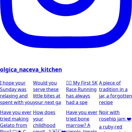
olgica_naceva_kitchen
I hope your
Would you
🏃‍♀️ My First 5K
A piece of
Sunday was
serve these
Race Running
tradition in a
relaxing and
little bites at
has always
jar, a forgotten
spent with you
your next ga
had a spe
recipe
Have you ever
How does
Have you ever
Noir with
tried making
your
tried bone
rosehip jam ❤️
Gelato from
childhood
marrow? A
a ruby-red
Rice? 🤍🫐 C
smell…? 🇲🇰❤️
simple, timele