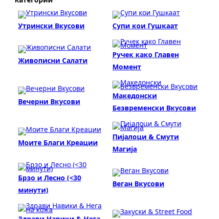
Утрински Вкусови
Супи кои Гушкаат
Ручек како Главен
Живописни Салати
Момент
Македонски
Вечерни Вкусови
Безвременски Вкусови
Пијалоци & Смути
Моите Благи Креации
Магија
Брзо и Лесно (<30
Веган Вкусови
минути)
Здрави Навики & Нега