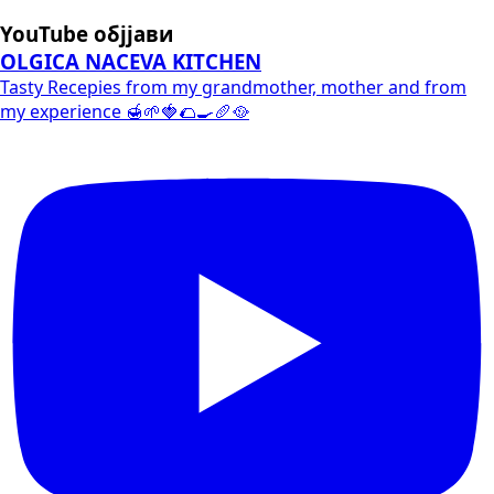
YouTube објјави
OLGICA NACEVA KITCHEN
Tasty Recepies from my grandmother, mother and from
my experience 🍯🌱🍓🌮🍳🥖🥘