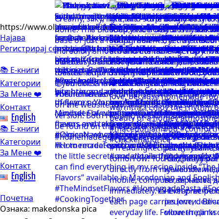
https://www.olgicanacevakitchen.com
Најава
Регистрирај се
📚 Е-книги
Категории
За Мене ❤️
Контакт
English
📚 Е-книги
Категории
За Мене ❤️
Контакт
English
Почетна
Ознака:
makedonska pica