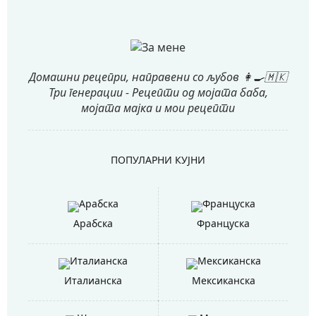
Домашни рецепри, направени со љубов 👩‍🍳🇲🇰
Три генерации - Рецепти од мојата баба,
мојата мајка и мои рецепти
ПОПУЛАРНИ КУЈНИ
Арабска
Француска
Италианска
Мексиканска