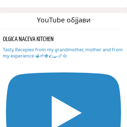
YouTube објјави
OLGICA NACEVA KITCHEN
Tasty Recepies from my grandmother, mother and from
my experience 🍯🌱🍓🌮🍳🥖🥘