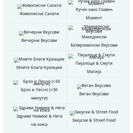
Ручек како Главен
Живописни Салати
Момент
Македонски
Вечерни Вкусови
Безвременски Вкусови
Пијалоци & Смути
Моите Благи Креации
Магија
Брзо и Лесно (<30
Веган Вкусови
минути)
Здрави Навики & Нега
Закуски & Street Food
на кожа