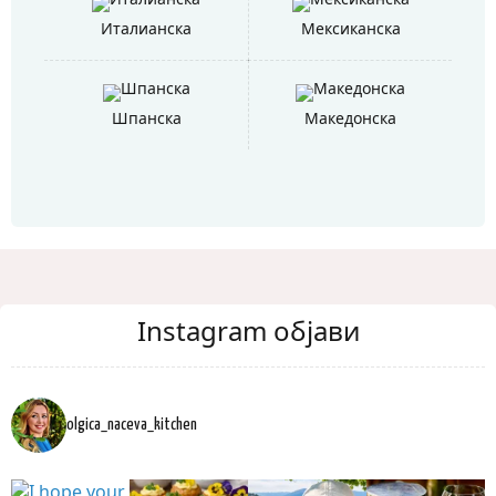
Италианска
Мексиканска
Шпанска
Македонска
Instagram објави
olgica_naceva_kitchen