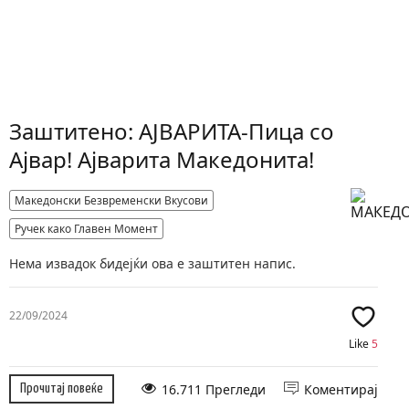
Заштитено: АЈВАРИТА-Пица со
Ајвар! Ајварита Македонита!
Македонски Безвременски Вкусови
Ручек како Главен Момент
Нема извадок бидејќи ова е заштитен напис.
22/09/2024
Like
5
16.711 Прегледи
Коментирај
Прочитај повеќе