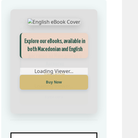
Explore our eBooks, available in
Прегледај ги нашите е‑книги,
both Macedonian and English
достапни на Македонски и
Англиски
Loading Viewer...
Buy Now
Loading Viewer...
Купи сега