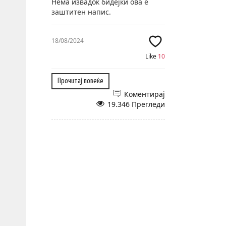
Нема извадок бидејќи ова е
заштитен напис.
18/08/2024
Like
10
Прочитај повеќе
Коментирај
19.346 Прегледи