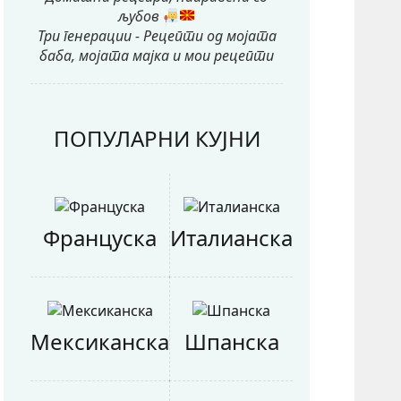
љубов
Три генерации - Рецепти од мојата
баба, мојата мајка и мои рецепти
ПОПУЛАРНИ КУЈНИ
Француска
Италианска
Мексиканска
Шпанска