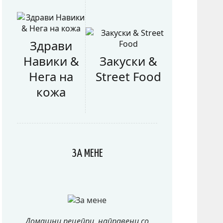
Здрави
Навики &
Закуски &
Нега на
Street Food
кожа
ЗА МЕНЕ
Домашни рецепри, направени со