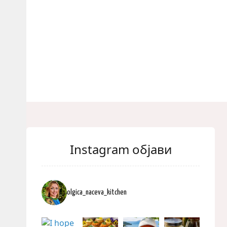
Instagram објави
olgica_naceva_kitchen