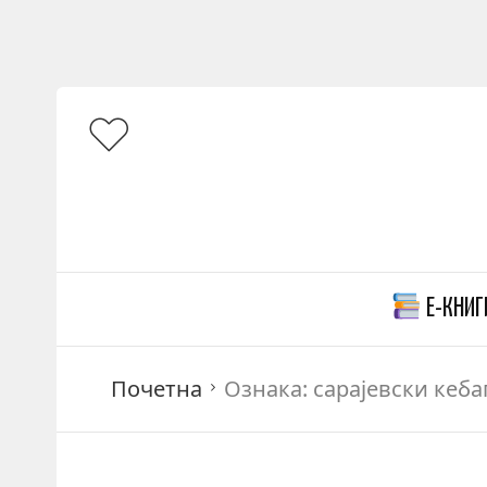
Е-КНИГ
Почетна
Ознака:
сарајевски кеба