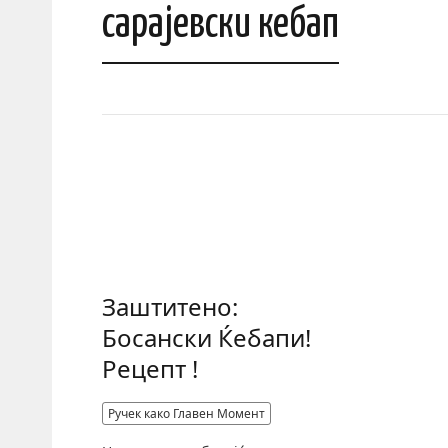
сарајевски кебап
Заштитено:
Босански Ќебапи!
Рецепт !
Ручек како Главен Момент