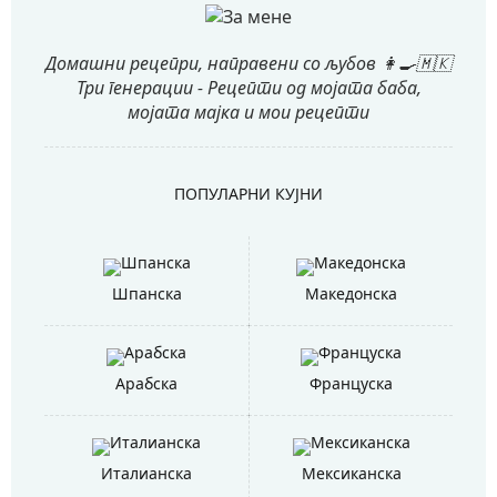
Домашни рецепри, направени со љубов 👩‍🍳🇲🇰
Три генерации - Рецепти од мојата баба,
мојата мајка и мои рецепти
ПОПУЛАРНИ КУЈНИ
Шпанска
Македонска
Арабска
Француска
Италианска
Мексиканска