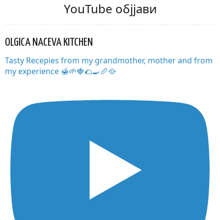
YouTube објјави
OLGICA NACEVA KITCHEN
Tasty Recepies from my grandmother, mother and from
my experience 🍯🌱🍓🌮🍳🥖🥘