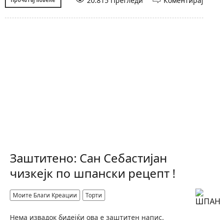
20.815 Прегледи
Коментирај
Заштитено: Сан Себастијан
чизкејк по шпански рецепт !
Моите Благи Креации
Торти
Нема извадок бидејќи ова е заштитен напис.