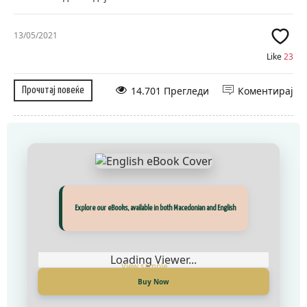
13/05/2021
Like
23
14.701 Прегледи
Коментирај
Прочитај повеќе
Прегледај ги нашите е‑книги, достапни на Македонски и Англиски
Explore our eBooks, available in both Macedonian and English
Loading Viewer...
Loading Viewer...
Купи сега
Buy Now