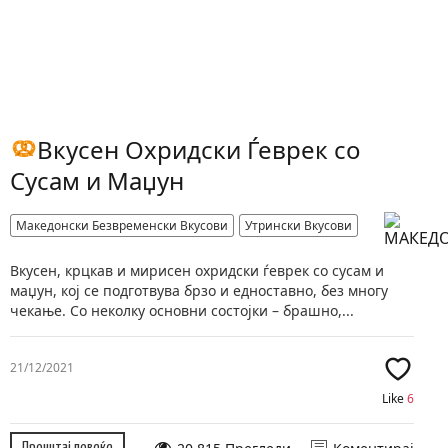
Вкусен Охридски Ѓеврек со
Сусам и Маџун
Македонски Безвременски Вкусови
Утрински Вкусови
Вкусен, крцкав и мирисен охридски ѓеврек со сусам и
маџун, кој се подготвува брзо и едноставно, без многу
чекање. Со неколку основни состојки – брашно,...
21/12/2021
Like
6
Прочитај повеќе