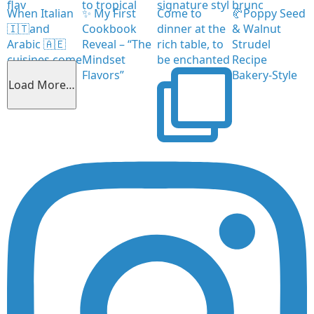
flav
to tropical
signature styl
brunc
When Italian
✨ My First
Come to
🥐Poppy Seed
🇮🇹and
Cookbook
dinner at the
& Walnut
Arabic 🇦🇪
Reveal – “The
rich table, to
Strudel
cuisines come
Mindset
be enchanted
Recipe
together
Flavors”
Bakery-Style
Load More…