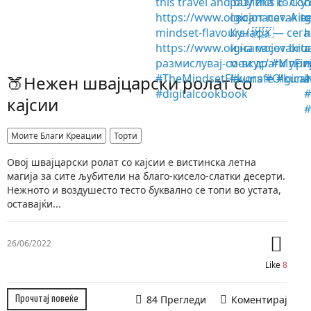
🍑Нежен швајцарски ролат со
кајсии
Моите Благи Креации
Торти
Овој швајцарски ролат со кајсии е вистинска летна
магија за сите љубители на благо-кисело-слатки десерти.
Нежното и воздушесто тесто буквално се топи во устата,
оставајќи...
26/06/2022
Like
8
84 Прегледи
Коментирај
Прочитај повеќе