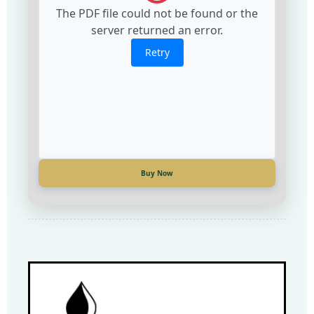
The PDF file could not be found or the
The PDF file could not be found or the
server returned an error.
server returned an error.
Retry
Retry
Купи сега
Buy Now