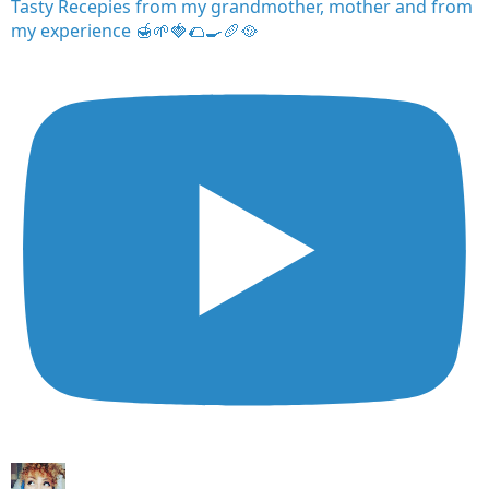
Tasty Recepies from my grandmother, mother and from
my experience 🍯🌱🍓🌮🍳🥖🥘