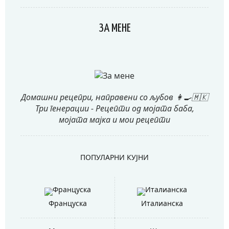
ЗА МЕНЕ
Домашни рецепри, направени со љубов 👩‍🍳🇲🇰
Три генерации - Рецепти од мојата баба,
мојата мајка и мои рецепти
ПОПУЛАРНИ КУЈНИ
Француска
Италианска