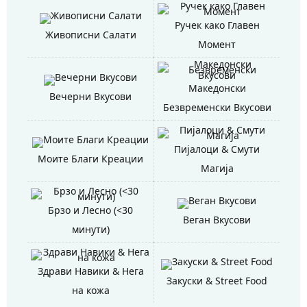
Ручек како Главен
Живописни Салати
Момент
Македонски
Вечерни Вкусови
Безвременски Вкусови
Пијалоци & Смути
Моите Благи Креации
Магија
Брзо и Лесно (<30
Веган Вкусови
минути)
Здрави Навики & Нега
Закуски & Street Food
на кожа