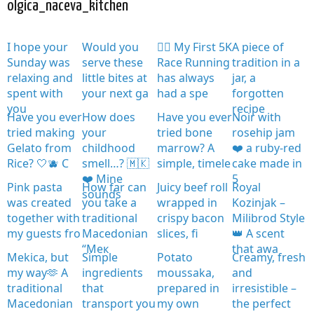
olgica_naceva_kitchen
I hope your
Would you
🏃‍♀️ My First 5K
A piece of
Sunday was
serve these
Race Running
tradition in a
relaxing and
little bites at
has always
jar, a
spent with
your next ga
had a spe
forgotten
you
recipe
Have you ever
How does
Have you ever
Noir with
tried making
your
tried bone
rosehip jam
Gelato from
childhood
marrow? A
❤️ a ruby-red
Rice? 🤍🫐 C
smell…? 🇲🇰
simple, timele
cake made in
❤️ Mine
5
Pink pasta
How far can
Juicy beef roll
Royal
sounds
was created
you take a
wrapped in
Kozinjak –
together with
traditional
crispy bacon
Milibrod Style
my guests fro
Macedonian
slices, fi
👑 A scent
“Мек
that awa
Mekica, but
Simple
Potato
Creamy, fresh
my way🫶 A
ingredients
moussaka,
and
traditional
that
prepared in
irresistible –
Macedonian
transport you
my own
the perfect