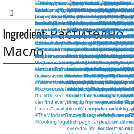
Растително
Ingredient:
Масло